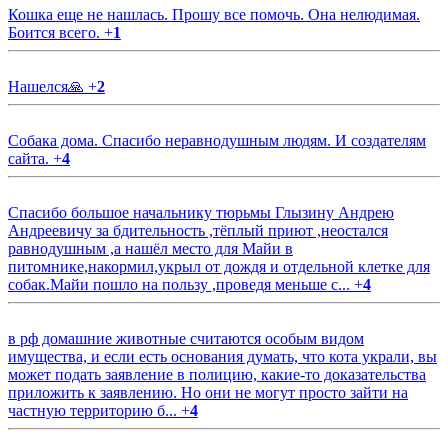
Кошка еще не нашлась. Прошу все помочь. Она нелюдимая.
Боится всего.
+
1
Нашелся🙏
+
2
Собака дома. Спасибо неравнодушным людям. И создателям
сайта.
+
4
Спасибо большое начальнику тюрьмы Глызину Андрею
Андреевичу за бдительность ,тёплый приют ,неостался
равнодушным ,а нашёл место для Майи в
питомнике,накормил,укрыл от дождя и отдельной клетке для
собак.Майи пошло на пользу ,проведя меньше с...
+
4
в рф домашние животные считаются особым видом
имущества, и если есть основания думать, что кота украли, вы
может подать заявление в полицию, какие-то доказательства
приложить к заявлению. Но они не могут просто зайти на
частную территорию б...
+
4