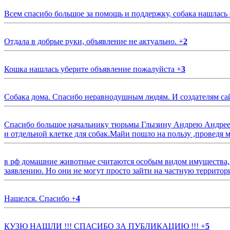
Всем спасибо большое за помощь и поддержку, собака нашлась
Отдала в добрые руки, объявление не актуально.
+
2
Кошка нашлась уберите объявление пожалуйста
+
3
Собака дома. Спасибо неравнодушным людям. И создателям са
Спасибо большое начальнику тюрьмы Глызину Андрею Андрееви
и отдельной клетке для собак.Майи пошло на пользу ,проведя м
в рф домашние животные считаются особым видом имущества, и 
заявлению. Но они не могут просто зайти на частную территор
Нашелся. Спасибо
+
4
КУЗЮ НАШЛИ !!! СПАСИБО ЗА ПУБЛИКАЦИЮ !!!
+
5