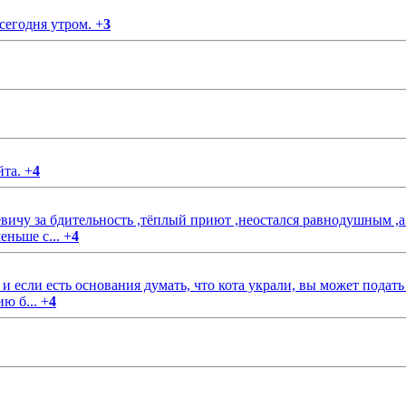
 сегодня утром.
+
3
йта.
+
4
чу за бдительность ,тёплый приют ,неостался равнодушным ,а
еньше с...
+
4
если есть основания думать, что кота украли, вы может подать
ию б...
+
4