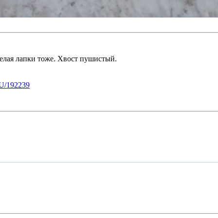
белая лапки тоже. Хвост пушистый.
U/192239