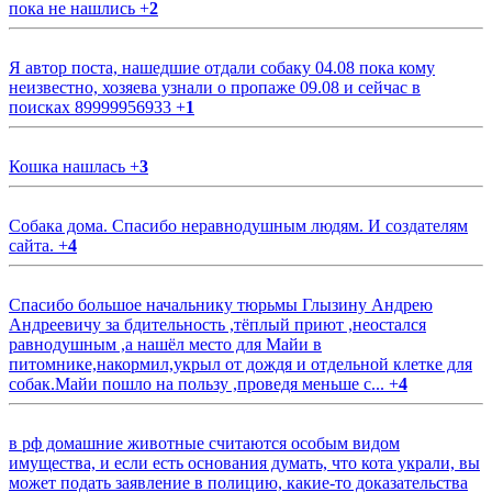
пока не нашлись
+
2
Я автор поста, нашедшие отдали собаку 04.08 пока кому
неизвестно, хозяева узнали о пропаже 09.08 и сейчас в
поисках 89999956933
+
1
Кошка нашлась
+
3
Собака дома. Спасибо неравнодушным людям. И создателям
сайта.
+
4
Спасибо большое начальнику тюрьмы Глызину Андрею
Андреевичу за бдительность ,тёплый приют ,неостался
равнодушным ,а нашёл место для Майи в
питомнике,накормил,укрыл от дождя и отдельной клетке для
собак.Майи пошло на пользу ,проведя меньше с...
+
4
в рф домашние животные считаются особым видом
имущества, и если есть основания думать, что кота украли, вы
может подать заявление в полицию, какие-то доказательства