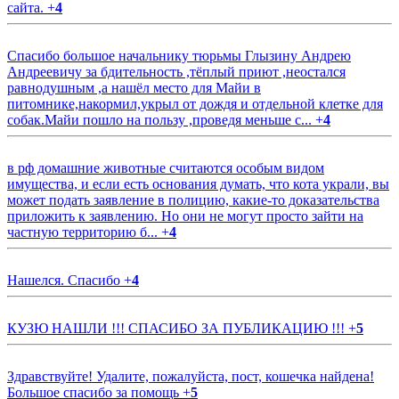
сайта.
+
4
Спасибо большое начальнику тюрьмы Глызину Андрею
Андреевичу за бдительность ,тёплый приют ,неостался
равнодушным ,а нашёл место для Майи в
питомнике,накормил,укрыл от дождя и отдельной клетке для
собак.Майи пошло на пользу ,проведя меньше с...
+
4
в рф домашние животные считаются особым видом
имущества, и если есть основания думать, что кота украли, вы
может подать заявление в полицию, какие-то доказательства
приложить к заявлению. Но они не могут просто зайти на
частную территорию б...
+
4
Нашелся. Спасибо
+
4
КУЗЮ НАШЛИ !!! СПАСИБО ЗА ПУБЛИКАЦИЮ !!!
+
5
Здравствуйте! Удалите, пожалуйста, пост, кошечка найдена!
Большое спасибо за помощь
+
5