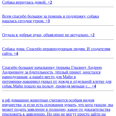
Собака вернулась домой.
+
2
Всем спасибо большое за помощь и поддержку, собака
нашлась сегодня утром.
+
3
Отдала в добрые руки, объявление не актуально.
+
2
Собака дома. Спасибо неравнодушным людям. И создателям
сайта.
+
4
Спасибо большое начальнику тюрьмы Глызину Андрею
Андреевичу за бдительность ,тёплый приют ,неостался
равнодушным ,а нашёл место для Майи в
питомнике,накормил,укрыл от дождя и отдельной клетке для
собак.Майи пошло на пользу ,проведя меньше с...
+
4
в рф домашние животные считаются особым видом
имущества, и если есть основания думать, что кота украли, вы
может подать заявление в полицию, какие-то доказательства
приложить к заявлению. Но они не могут просто зайти на