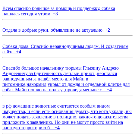
Всем спасибо большое за помощь и поддержку, собака
нашлась сегодня утром.
+
3
Отдала в добрые руки, объявление не актуально.
+
2
Собака дома. Спасибо неравнодушным людям. И создателям
сайта.
+
4
Спасибо большое начальнику тюрьмы Глызину Андрею
Андреевичу за бдительность ,тёплый приют ,неостался
равнодушным ,а нашёл место для Майи в
питомнике,накормил,укрыл от дождя и отдельной клетке для
собак.Майи пошло на пользу ,проведя меньше с...
+
4
в рф домашние животные считаются особым видом
имущества, и если есть основания думать, что кота украли, вы
может подать заявление в полицию, какие-то доказательства
приложить к заявлению. Но они не могут просто зайти на
частную территорию б...
+
4