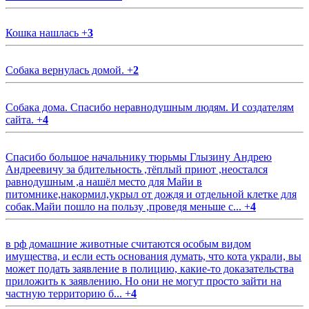
Кошка нашлась
+
3
Собака вернулась домой.
+
2
Собака дома. Спасибо неравнодушным людям. И создателям
сайта.
+
4
Спасибо большое начальнику тюрьмы Глызину Андрею
Андреевичу за бдительность ,тёплый приют ,неостался
равнодушным ,а нашёл место для Майи в
питомнике,накормил,укрыл от дождя и отдельной клетке для
собак.Майи пошло на пользу ,проведя меньше с...
+
4
в рф домашние животные считаются особым видом
имущества, и если есть основания думать, что кота украли, вы
может подать заявление в полицию, какие-то доказательства
приложить к заявлению. Но они не могут просто зайти на
частную территорию б...
+
4