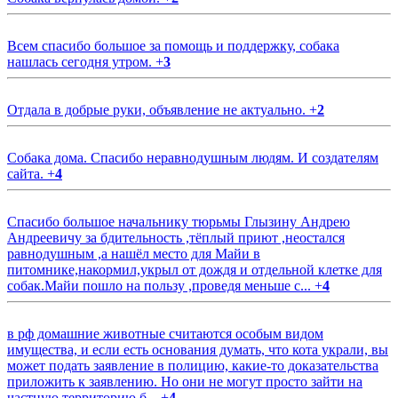
Всем спасибо большое за помощь и поддержку, собака
нашлась сегодня утром.
+
3
Отдала в добрые руки, объявление не актуально.
+
2
Собака дома. Спасибо неравнодушным людям. И создателям
сайта.
+
4
Спасибо большое начальнику тюрьмы Глызину Андрею
Андреевичу за бдительность ,тёплый приют ,неостался
равнодушным ,а нашёл место для Майи в
питомнике,накормил,укрыл от дождя и отдельной клетке для
собак.Майи пошло на пользу ,проведя меньше с...
+
4
в рф домашние животные считаются особым видом
имущества, и если есть основания думать, что кота украли, вы
может подать заявление в полицию, какие-то доказательства
приложить к заявлению. Но они не могут просто зайти на
частную территорию б...
+
4