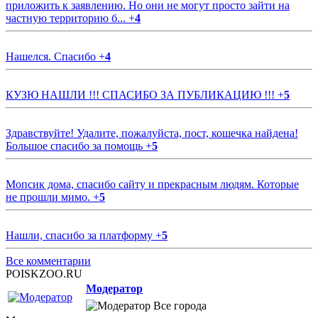
приложить к заявлению. Но они не могут просто зайти на
частную территорию б...
+
4
Нашелся. Спасибо
+
4
КУЗЮ НАШЛИ !!! СПАСИБО ЗА ПУБЛИКАЦИЮ !!!
+
5
Здравствуйте! Удалите, пожалуйста, пост, кошечка найдена!
Большое спасибо за помощь
+
5
Мопсик дома, спасибо сайту и прекрасным людям. Которые
не прошли мимо.
+
5
Нашли, спасибо за платформу
+
5
Все комментарии
POISKZOO.RU
Модератор
Все города