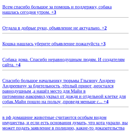
Всем спасибо большое за помощь и поддержку, собака
нашлась сегодня утром.
+
3
Отдала в добрые руки, объявление не актуально.
+
2
Кошка нашлась уберите объявление пожалуйста
+
3
Собака дома. Спасибо неравнодушным людям. И создателям
сайта.
+
4
Спасибо большое начальнику тюрьмы Глызину Андрею
Андреевичу за бдительность ,тёплый приют ,неостался
равнодушным ,а нашёл место для Майи в
питомнике,накормил,укрыл от дождя и отдельной клетке для
собак.Майи пошло на пользу ,проведя меньше с...
+
4
в рф домашние животные считаются особым видом
имущества, и если есть основания думать, что кота украли, вы
может подать заявление в полицию, какие-то доказательства