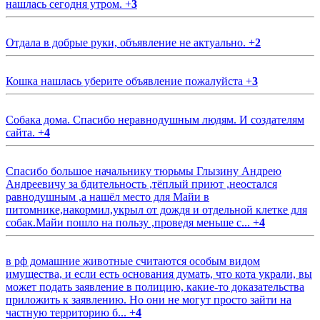
нашлась сегодня утром.
+
3
Отдала в добрые руки, объявление не актуально.
+
2
Кошка нашлась уберите объявление пожалуйста
+
3
Собака дома. Спасибо неравнодушным людям. И создателям
сайта.
+
4
Спасибо большое начальнику тюрьмы Глызину Андрею
Андреевичу за бдительность ,тёплый приют ,неостался
равнодушным ,а нашёл место для Майи в
питомнике,накормил,укрыл от дождя и отдельной клетке для
собак.Майи пошло на пользу ,проведя меньше с...
+
4
в рф домашние животные считаются особым видом
имущества, и если есть основания думать, что кота украли, вы
может подать заявление в полицию, какие-то доказательства
приложить к заявлению. Но они не могут просто зайти на
частную территорию б...
+
4