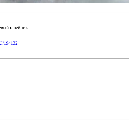
невый ошейник
U/194132