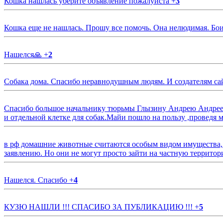
Кошка нашлась уберите объявление пожалуйста
+
3
Кошка еще не нашлась. Прошу все помочь. Она нелюдимая. Бои
Нашелся🙏
+
2
Собака дома. Спасибо неравнодушным людям. И создателям са
Спасибо большое начальнику тюрьмы Глызину Андрею Андрееви
и отдельной клетке для собак.Майи пошло на пользу ,проведя м
в рф домашние животные считаются особым видом имущества, и 
заявлению. Но они не могут просто зайти на частную территор
Нашелся. Спасибо
+
4
КУЗЮ НАШЛИ !!! СПАСИБО ЗА ПУБЛИКАЦИЮ !!!
+
5