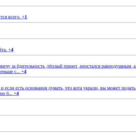
тся всего.
+
1
йта.
+
4
чу за бдительность ,тёплый приют ,неостался равнодушным ,а
еньше с...
+
4
если есть основания думать, что кота украли, вы может подать
ию б...
+
4