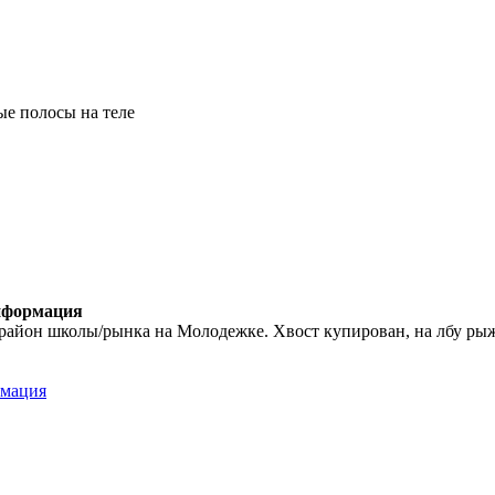
ые полосы на теле
информация
район школы/рынка на Молодежке. Хвост купирован, на лбу рыжая
рмация