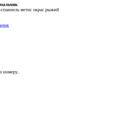
 мальчик
р-спаниель метис окрас рыжий
льчик
 номеру..