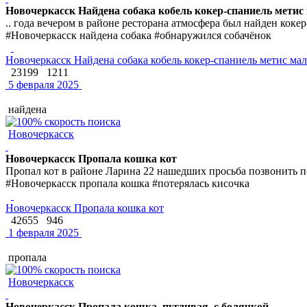
Новочеркасск Найдена собака кобель кокер-спаниель метис
.. года вечером в районе ресторана атмосфера был найден коке
#Новочеркасск найдена собака #обнаружился собачёнок
Новочеркасск Найдена собака кобель кокер-спаниель метис ма
23199
1211
5 февраля 2025
найдена
Новочеркасск
Новочеркасск Пропала кошка кот
Пропал кот в районе Ларина 22 нашедших просьба позвонить по
#Новочеркасск пропала кошка #потерялась кисочка
Новочеркасск Пропала кошка кот
42655
946
1 февраля 2025
пропала
Новочеркасск
Новочеркасск Пропала кошка, пугливая, с болячкой