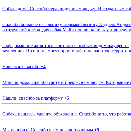
Собака дома. Спасибо неравнодушным людям. И создателям са
Спасибо большое начальнику тюрьмы Глызину Андрею Андрееви
и отдельной клетке для собак.Майи пошло на пользу ,проведя м
в рф домашние животные считаются особым видом имущества, и 
заявлению. Но они не могут просто зайти на частную территор
Нашелся. Спасибо
+
4
Мопсик дома, спасибо сайту и прекрасным людям. Которые не
Нашли, спасибо за платформу
+
5
Собака нашлась, удалите объявление. Спасибо за то, что работа
Мы нашлись! Спасибо всем неравнодушным
+
5