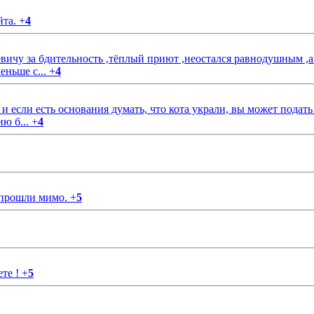
йта.
+
4
чу за бдительность ,тёплый приют ,неостался равнодушным ,а
еньше с...
+
4
если есть основания думать, что кота украли, вы может подать
ию б...
+
4
 прошли мимо.
+
5
ете !
+
5