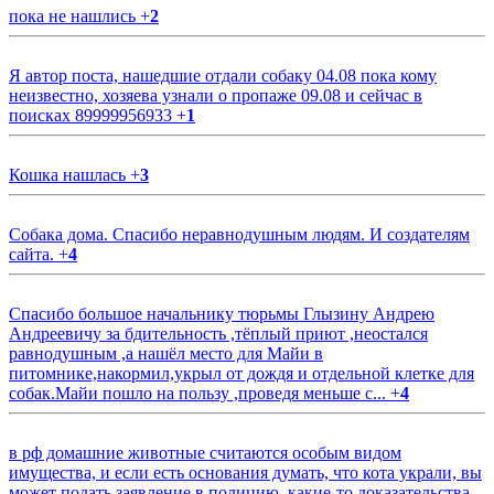
пока не нашлись
+
2
Я автор поста, нашедшие отдали собаку 04.08 пока кому
неизвестно, хозяева узнали о пропаже 09.08 и сейчас в
поисках 89999956933
+
1
Кошка нашлась
+
3
Собака дома. Спасибо неравнодушным людям. И создателям
сайта.
+
4
Спасибо большое начальнику тюрьмы Глызину Андрею
Андреевичу за бдительность ,тёплый приют ,неостался
равнодушным ,а нашёл место для Майи в
питомнике,накормил,укрыл от дождя и отдельной клетке для
собак.Майи пошло на пользу ,проведя меньше с...
+
4
в рф домашние животные считаются особым видом
имущества, и если есть основания думать, что кота украли, вы
может подать заявление в полицию, какие-то доказательства