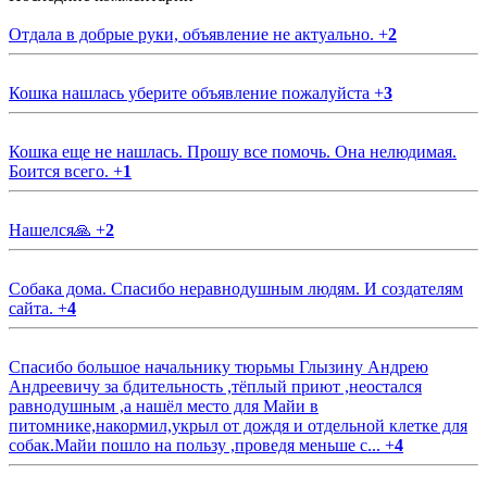
Отдала в добрые руки, объявление не актуально.
+
2
Кошка нашлась уберите объявление пожалуйста
+
3
Кошка еще не нашлась. Прошу все помочь. Она нелюдимая.
Боится всего.
+
1
Нашелся🙏
+
2
Собака дома. Спасибо неравнодушным людям. И создателям
сайта.
+
4
Спасибо большое начальнику тюрьмы Глызину Андрею
Андреевичу за бдительность ,тёплый приют ,неостался
равнодушным ,а нашёл место для Майи в
питомнике,накормил,укрыл от дождя и отдельной клетке для
собак.Майи пошло на пользу ,проведя меньше с...
+
4