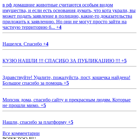
в рф домашние животные считаются особым видом
имущества, и если есть основания думать, что кота украли, вы
может подать заявление в полицию, какие-то доказательства
приложить к заявлению. Но они не могут просто зайти на
частную территорию б...
+
4
Нашелся. Спасибо
+
4
КУЗЮ НАШЛИ !!! СПАСИБО ЗА ПУБЛИКАЦИЮ !!!
+
5
Здравствуйте! Удалите, пожалуйста, пост, кошечка найдена!
Большое спасибо за помощь
+
5
Мопсик дома, спасибо сайту и прекрасным людям. Которые
не прошли мимо.
+
5
Нашли, спасибо за платформу
+
5
Все комментарии
POISKZOO.RU