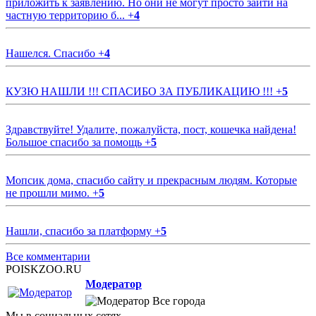
приложить к заявлению. Но они не могут просто зайти на
частную территорию б...
+
4
Нашелся. Спасибо
+
4
КУЗЮ НАШЛИ !!! СПАСИБО ЗА ПУБЛИКАЦИЮ !!!
+
5
Здравствуйте! Удалите, пожалуйста, пост, кошечка найдена!
Большое спасибо за помощь
+
5
Мопсик дома, спасибо сайту и прекрасным людям. Которые
не прошли мимо.
+
5
Нашли, спасибо за платформу
+
5
Все комментарии
POISKZOO.RU
Модератор
Все города
Мы в социальных сетях