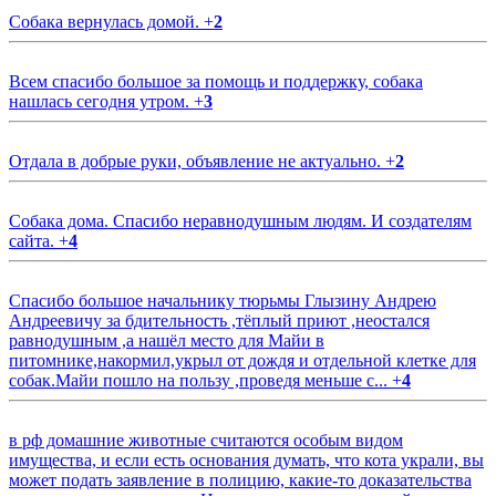
Собака вернулась домой.
+
2
Всем спасибо большое за помощь и поддержку, собака
нашлась сегодня утром.
+
3
Отдала в добрые руки, объявление не актуально.
+
2
Собака дома. Спасибо неравнодушным людям. И создателям
сайта.
+
4
Спасибо большое начальнику тюрьмы Глызину Андрею
Андреевичу за бдительность ,тёплый приют ,неостался
равнодушным ,а нашёл место для Майи в
питомнике,накормил,укрыл от дождя и отдельной клетке для
собак.Майи пошло на пользу ,проведя меньше с...
+
4
в рф домашние животные считаются особым видом
имущества, и если есть основания думать, что кота украли, вы
может подать заявление в полицию, какие-то доказательства