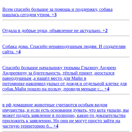
Всем спасибо большое за помощь и поддержку, собака
нашлась сегодня утром.
+
3
Отдала в добрые руки, объявление не актуально.
+
2
Собака дома. Спасибо неравнодушным людям. И создателям
сайта.
+
4
Спасибо большое начальнику тюрьмы Глызину Андрею
Андреевичу за бдительность ,тёплый приют ,неостался
равнодушным ,а нашёл место для Майи в
питомнике,накормил,укрыл от дождя и отдельной клетке для
собак.Майи пошло на пользу ,проведя меньше с...
+
4
в рф домашние животные считаются особым видом
имущества, и если есть основания думать, что кота украли, вы
может подать заявление в полицию, какие-то доказательства
приложить к заявлению. Но они не могут просто зайти на
частную территорию б...
+
4