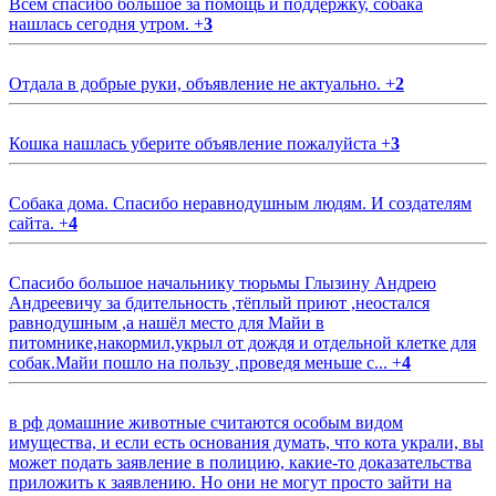
Всем спасибо большое за помощь и поддержку, собака
нашлась сегодня утром.
+
3
Отдала в добрые руки, объявление не актуально.
+
2
Кошка нашлась уберите объявление пожалуйста
+
3
Собака дома. Спасибо неравнодушным людям. И создателям
сайта.
+
4
Спасибо большое начальнику тюрьмы Глызину Андрею
Андреевичу за бдительность ,тёплый приют ,неостался
равнодушным ,а нашёл место для Майи в
питомнике,накормил,укрыл от дождя и отдельной клетке для
собак.Майи пошло на пользу ,проведя меньше с...
+
4
в рф домашние животные считаются особым видом
имущества, и если есть основания думать, что кота украли, вы
может подать заявление в полицию, какие-то доказательства
приложить к заявлению. Но они не могут просто зайти на