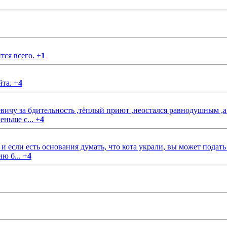
тся всего.
+
1
йта.
+
4
чу за бдительность ,тёплый приют ,неостался равнодушным ,а
еньше с...
+
4
если есть основания думать, что кота украли, вы может подать
ию б...
+
4