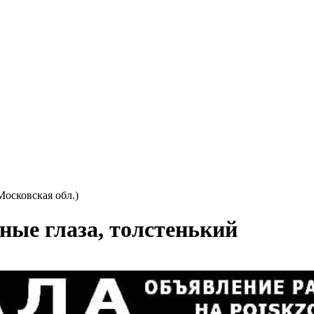
осковская обл.)
еные глаза, толстенький