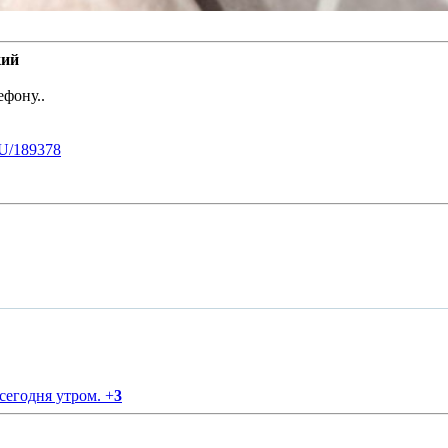
кий
ефону..
U/189378
 сегодня утром.
+
3