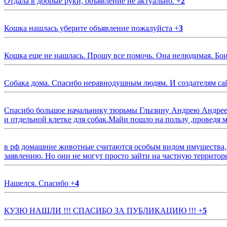
Отдала в добрые руки, объявление не актуально.
+
2
Кошка нашлась уберите объявление пожалуйста
+
3
Кошка еще не нашлась. Прошу все помочь. Она нелюдимая. Бои
Собака дома. Спасибо неравнодушным людям. И создателям са
Спасибо большое начальнику тюрьмы Глызину Андрею Андрееви
и отдельной клетке для собак.Майи пошло на пользу ,проведя м
в рф домашние животные считаются особым видом имущества, и 
заявлению. Но они не могут просто зайти на частную территор
Нашелся. Спасибо
+
4
КУЗЮ НАШЛИ !!! СПАСИБО ЗА ПУБЛИКАЦИЮ !!!
+
5