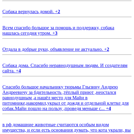
Собака вернулась домой.
+
2
Всем спасибо большое за помощь и поддержку, собака
нашлась сегодня утром.
+
3
Отдала в добрые руки, объявление не актуально.
+
2
Собака дома. Спасибо неравнодушным людям. И создателям
сайта.
+
4
Спасибо большое начальнику тюрьмы Глызину Андрею
Андреевичу за бдительность ,тёплый приют ,неостался
равнодушным ,а нашёл место для Майи в
питомнике,накормил,укрыл от дождя и отдельной клетке для
собак.Майи пошло на пользу ,проведя меньше с...
+
4
в рф домашние животные считаются особым видом
имущества, и если есть основания думать, что кота украли, вы