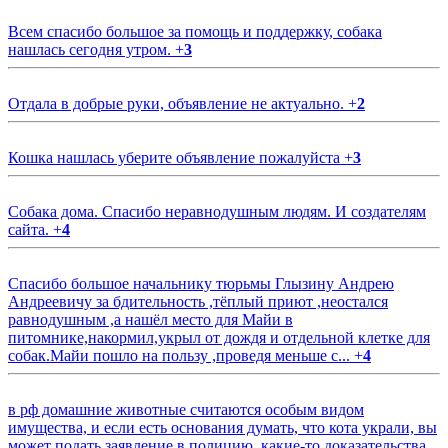
Всем спасибо большое за помощь и поддержку, собака
нашлась сегодня утром.
+
3
Отдала в добрые руки, объявление не актуально.
+
2
Кошка нашлась уберите объявление пожалуйста
+
3
Собака дома. Спасибо неравнодушным людям. И создателям
сайта.
+
4
Спасибо большое начальнику тюрьмы Глызину Андрею
Андреевичу за бдительность ,тёплый приют ,неостался
равнодушным ,а нашёл место для Майи в
питомнике,накормил,укрыл от дождя и отдельной клетке для
собак.Майи пошло на пользу ,проведя меньше с...
+
4
в рф домашние животные считаются особым видом
имущества, и если есть основания думать, что кота украли, вы
может подать заявление в полицию, какие-то доказательства