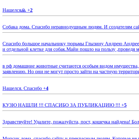
Нашелся🙏
+
2
Собака дома. Спасибо неравнодушным людям. И создателям са
Спасибо большое начальнику тюрьмы Глызину Андрею Андрееви
и отдельной клетке для собак.Майи пошло на пользу ,проведя м
в рф домашние животные считаются особым видом имущества, и 
заявлению. Но они не могут просто зайти на частную территор
Нашелся. Спасибо
+
4
КУЗЮ НАШЛИ !!! СПАСИБО ЗА ПУБЛИКАЦИЮ !!!
+
5
Здравствуйте! Удалите, пожалуйста, пост, кошечка найдена! Б
Мопсик дома, спасибо сайту и прекрасным людям. Которые не