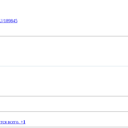
U/189845
тся всего.
+
1