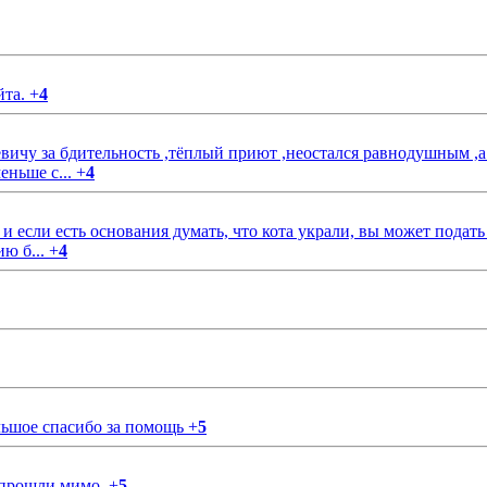
йта.
+
4
чу за бдительность ,тёплый приют ,неостался равнодушным ,а
еньше с...
+
4
если есть основания думать, что кота украли, вы может подать
ию б...
+
4
ольшое спасибо за помощь
+
5
 прошли мимо.
+
5