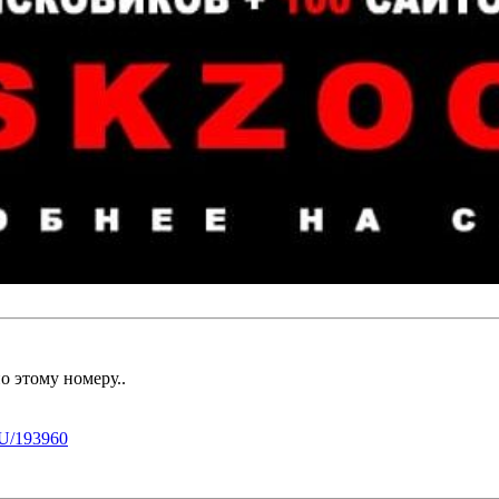
о этому номеру..
U/193960