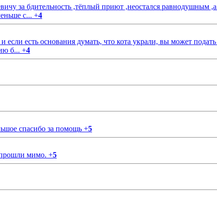
чу за бдительность ,тёплый приют ,неостался равнодушным ,а
еньше с...
+
4
если есть основания думать, что кота украли, вы может подать
ию б...
+
4
ольшое спасибо за помощь
+
5
 прошли мимо.
+
5