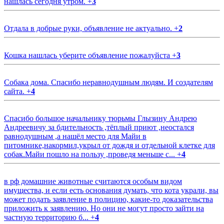
нашлась сегодня утром.
+
3
Отдала в добрые руки, объявление не актуально.
+
2
Кошка нашлась уберите объявление пожалуйста
+
3
Собака дома. Спасибо неравнодушным людям. И создателям
сайта.
+
4
Спасибо большое начальнику тюрьмы Глызину Андрею
Андреевичу за бдительность ,тёплый приют ,неостался
равнодушным ,а нашёл место для Майи в
питомнике,накормил,укрыл от дождя и отдельной клетке для
собак.Майи пошло на пользу ,проведя меньше с...
+
4
в рф домашние животные считаются особым видом
имущества, и если есть основания думать, что кота украли, вы
может подать заявление в полицию, какие-то доказательства
приложить к заявлению. Но они не могут просто зайти на
частную территорию б...
+
4