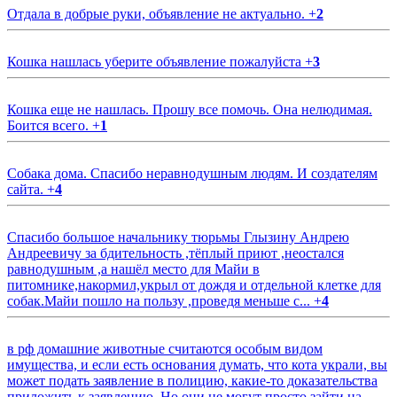
Отдала в добрые руки, объявление не актуально.
+
2
Кошка нашлась уберите объявление пожалуйста
+
3
Кошка еще не нашлась. Прошу все помочь. Она нелюдимая.
Боится всего.
+
1
Собака дома. Спасибо неравнодушным людям. И создателям
сайта.
+
4
Спасибо большое начальнику тюрьмы Глызину Андрею
Андреевичу за бдительность ,тёплый приют ,неостался
равнодушным ,а нашёл место для Майи в
питомнике,накормил,укрыл от дождя и отдельной клетке для
собак.Майи пошло на пользу ,проведя меньше с...
+
4
в рф домашние животные считаются особым видом
имущества, и если есть основания думать, что кота украли, вы
может подать заявление в полицию, какие-то доказательства
приложить к заявлению. Но они не могут просто зайти на