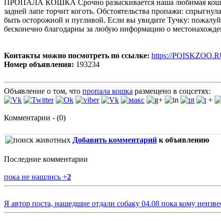
ПРОПАЛА КОШКА Срочно разыскивается наша любимая кошка Тучк
задней лапе торчит коготь. Обстоятельства пропажи: спрыгнула 
быть осторожной и пугливой. Если вы увидите Тучку: пожалуйс
бесконечно благодарны за любую информацию о местонахожд
Контакты можно посмотреть по ссылке:
https://POISKZOO.R
Номер объявления:
193234
Объявление о том, что
пропала кошка
размещено в соцсетях:
+
Комментарии - (0)
Добавить комментарий
к объявлению
Последние комментарии
пока не нашлись
+
2
Я автор поста, нашедшие отдали собаку 04.08 пока кому неизве