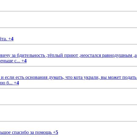
йта.
+
4
чу за бдительность ,тёплый приют ,неостался равнодушным ,а
еньше с...
+
4
если есть основания думать, что кота украли, вы может подать
ию б...
+
4
ольшое спасибо за помощь
+
5