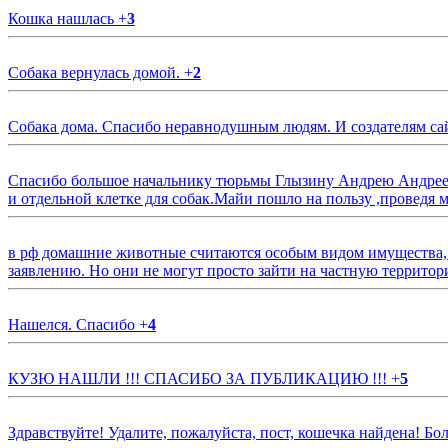
Кошка нашлась
+
3
Собака вернулась домой.
+
2
Собака дома. Спасибо неравнодушным людям. И создателям са
Спасибо большое начальнику тюрьмы Глызину Андрею Андрееви
и отдельной клетке для собак.Майи пошло на пользу ,проведя м
в рф домашние животные считаются особым видом имущества, и 
заявлению. Но они не могут просто зайти на частную территор
Нашелся. Спасибо
+
4
КУЗЮ НАШЛИ !!! СПАСИБО ЗА ПУБЛИКАЦИЮ !!!
+
5
Здравствуйте! Удалите, пожалуйста, пост, кошечка найдена! Б