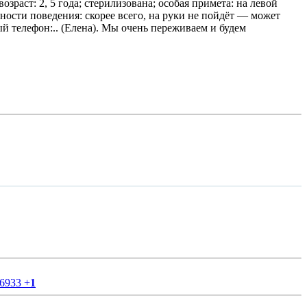
ст: 2, 5 года; стерилизована; особая примета: на левой
нности поведения: скорее всего, на руки не пойдёт — может
й телефон:.. (Елена). Мы очень переживаем и будем
56933
+
1