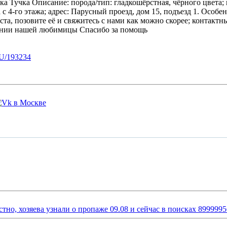
а Описание: порода/тип: гладкошёрстная, чёрного цвета; возра
с 4-го этажа; адрес: Парусный проезд, дом 15, подъезд 1. Особе
та, позовите её и свяжитесь с нами как можно скорее; контактны
ении нашей любимицы Спасибо за помощь
U/193234
стно, хозяева узнали о пропаже 09.08 и сейчас в поисках 899999