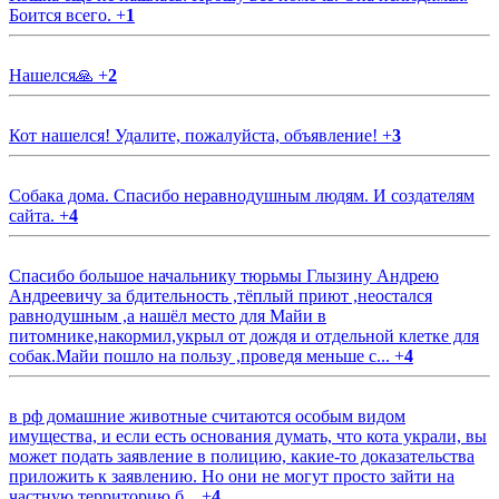
Боится всего.
+
1
Нашелся🙏
+
2
Кот нашелся! Удалите, пожалуйста, объявление!
+
3
Собака дома. Спасибо неравнодушным людям. И создателям
сайта.
+
4
Спасибо большое начальнику тюрьмы Глызину Андрею
Андреевичу за бдительность ,тёплый приют ,неостался
равнодушным ,а нашёл место для Майи в
питомнике,накормил,укрыл от дождя и отдельной клетке для
собак.Майи пошло на пользу ,проведя меньше с...
+
4
в рф домашние животные считаются особым видом
имущества, и если есть основания думать, что кота украли, вы
может подать заявление в полицию, какие-то доказательства
приложить к заявлению. Но они не могут просто зайти на
частную территорию б...
+
4