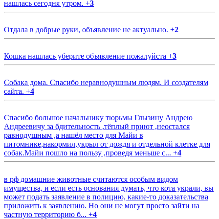
нашлась сегодня утром.
+
3
Отдала в добрые руки, объявление не актуально.
+
2
Кошка нашлась уберите объявление пожалуйста
+
3
Собака дома. Спасибо неравнодушным людям. И создателям
сайта.
+
4
Спасибо большое начальнику тюрьмы Глызину Андрею
Андреевичу за бдительность ,тёплый приют ,неостался
равнодушным ,а нашёл место для Майи в
питомнике,накормил,укрыл от дождя и отдельной клетке для
собак.Майи пошло на пользу ,проведя меньше с...
+
4
в рф домашние животные считаются особым видом
имущества, и если есть основания думать, что кота украли, вы
может подать заявление в полицию, какие-то доказательства
приложить к заявлению. Но они не могут просто зайти на
частную территорию б...
+
4