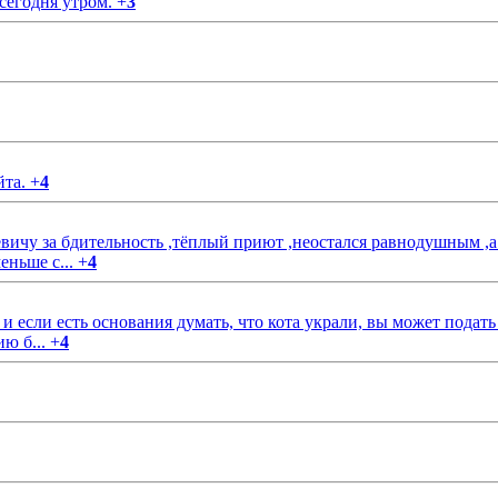
 сегодня утром.
+
3
йта.
+
4
чу за бдительность ,тёплый приют ,неостался равнодушным ,а
еньше с...
+
4
если есть основания думать, что кота украли, вы может подать
ию б...
+
4