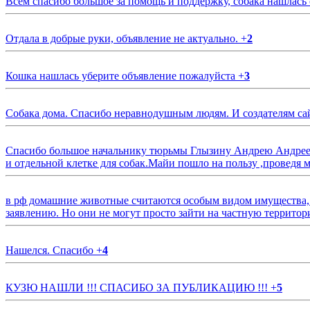
Всем спасибо большое за помощь и поддержку, собака нашлась
Отдала в добрые руки, объявление не актуально.
+
2
Кошка нашлась уберите объявление пожалуйста
+
3
Собака дома. Спасибо неравнодушным людям. И создателям са
Спасибо большое начальнику тюрьмы Глызину Андрею Андрееви
и отдельной клетке для собак.Майи пошло на пользу ,проведя м
в рф домашние животные считаются особым видом имущества, и 
заявлению. Но они не могут просто зайти на частную территор
Нашелся. Спасибо
+
4
КУЗЮ НАШЛИ !!! СПАСИБО ЗА ПУБЛИКАЦИЮ !!!
+
5