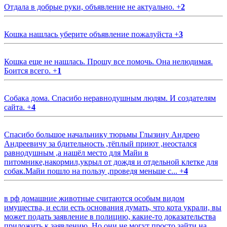
Отдала в добрые руки, объявление не актуально.
+
2
Кошка нашлась уберите объявление пожалуйста
+
3
Кошка еще не нашлась. Прошу все помочь. Она нелюдимая.
Боится всего.
+
1
Собака дома. Спасибо неравнодушным людям. И создателям
сайта.
+
4
Спасибо большое начальнику тюрьмы Глызину Андрею
Андреевичу за бдительность ,тёплый приют ,неостался
равнодушным ,а нашёл место для Майи в
питомнике,накормил,укрыл от дождя и отдельной клетке для
собак.Майи пошло на пользу ,проведя меньше с...
+
4
в рф домашние животные считаются особым видом
имущества, и если есть основания думать, что кота украли, вы
может подать заявление в полицию, какие-то доказательства
приложить к заявлению. Но они не могут просто зайти на