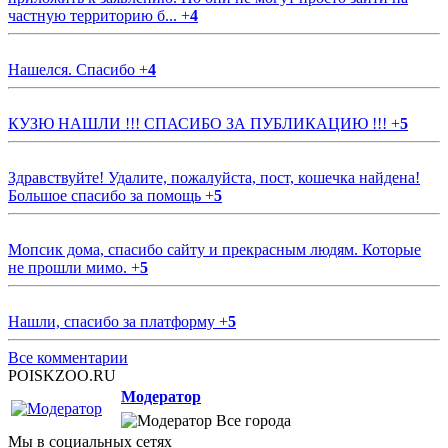
частную территорию б...
+
4
Нашелся. Спасибо
+
4
КУЗЮ НАШЛИ !!! СПАСИБО ЗА ПУБЛИКАЦИЮ !!!
+
5
Здравствуйте! Удалите, пожалуйста, пост, кошечка найдена!
Большое спасибо за помощь
+
5
Мопсик дома, спасибо сайту и прекрасным людям. Которые
не прошли мимо.
+
5
Нашли, спасибо за платформу
+
5
Все комментарии
POISKZOO.RU
Модератор
Все города
Мы в социальных сетях