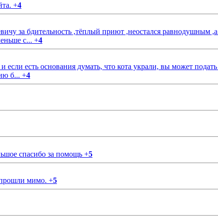
йта.
+
4
чу за бдительность ,тёплый приют ,неостался равнодушным ,а
еньше с...
+
4
если есть основания думать, что кота украли, вы может подать
ию б...
+
4
ольшое спасибо за помощь
+
5
 прошли мимо.
+
5