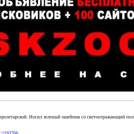
 пролетарской. Носил зеленый ошейник со светоотражающий пол
U/193766