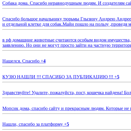
Собака дома. Спасибо неравнодушным людям. И создателям са
Спасибо большое начальнику тюрьмы Глызину Андрею Андрееви
и отдельной клетке для собак.Майи пошло на пользу ,проведя м
в рф домашние животные считаются особым видом имущества, и 
заявлению. Но они не могут просто зайти на частную территор
Нашелся. Спасибо
+
4
КУЗЮ НАШЛИ !!! СПАСИБО ЗА ПУБЛИКАЦИЮ !!!
+
5
Здравствуйте! Удалите, пожалуйста, пост, кошечка найдена! Б
Мопсик дома, спасибо сайту и прекрасным людям. Которые не
Нашли, спасибо за платформу
+
5