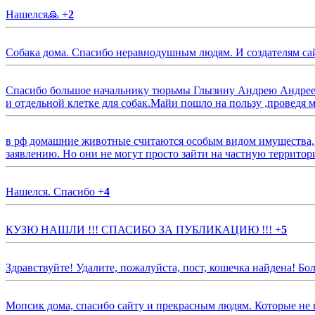
Нашелся🙏
+
2
Собака дома. Спасибо неравнодушным людям. И создателям са
Спасибо большое начальнику тюрьмы Глызину Андрею Андрееви
и отдельной клетке для собак.Майи пошло на пользу ,проведя м
в рф домашние животные считаются особым видом имущества, и 
заявлению. Но они не могут просто зайти на частную территор
Нашелся. Спасибо
+
4
КУЗЮ НАШЛИ !!! СПАСИБО ЗА ПУБЛИКАЦИЮ !!!
+
5
Здравствуйте! Удалите, пожалуйста, пост, кошечка найдена! Б
Мопсик дома, спасибо сайту и прекрасным людям. Которые не