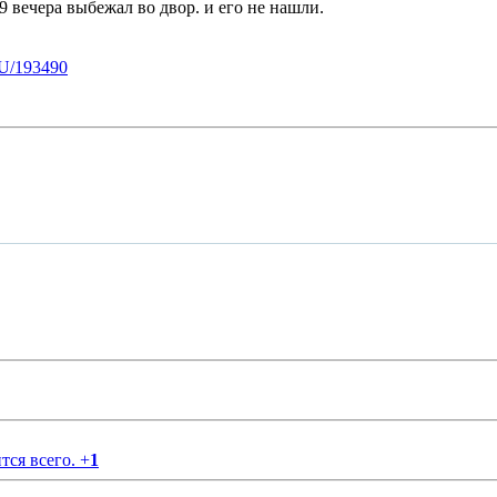
 9 вечера выбежал во двор. и его не нашли.
U/193490
тся всего.
+
1