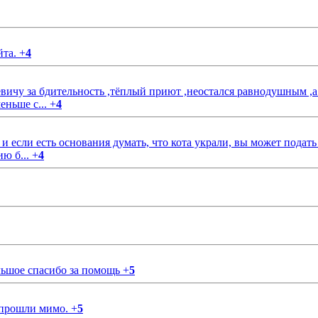
йта.
+
4
чу за бдительность ,тёплый приют ,неостался равнодушным ,а
еньше с...
+
4
если есть основания думать, что кота украли, вы может подать
ию б...
+
4
ольшое спасибо за помощь
+
5
 прошли мимо.
+
5