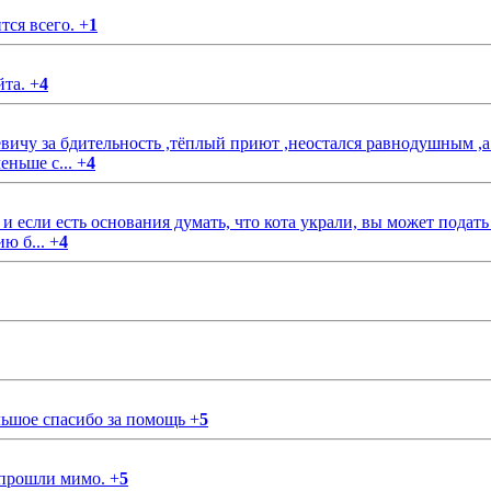
тся всего.
+
1
йта.
+
4
чу за бдительность ,тёплый приют ,неостался равнодушным ,а
еньше с...
+
4
если есть основания думать, что кота украли, вы может подать
ию б...
+
4
ольшое спасибо за помощь
+
5
 прошли мимо.
+
5