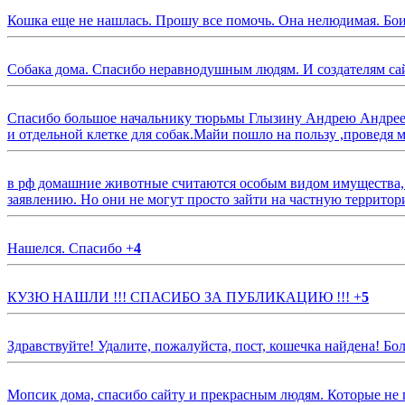
Кошка еще не нашлась. Прошу все помочь. Она нелюдимая. Бои
Собака дома. Спасибо неравнодушным людям. И создателям са
Спасибо большое начальнику тюрьмы Глызину Андрею Андрееви
и отдельной клетке для собак.Майи пошло на пользу ,проведя м
в рф домашние животные считаются особым видом имущества, и 
заявлению. Но они не могут просто зайти на частную территор
Нашелся. Спасибо
+
4
КУЗЮ НАШЛИ !!! СПАСИБО ЗА ПУБЛИКАЦИЮ !!!
+
5
Здравствуйте! Удалите, пожалуйста, пост, кошечка найдена! Б
Мопсик дома, спасибо сайту и прекрасным людям. Которые не