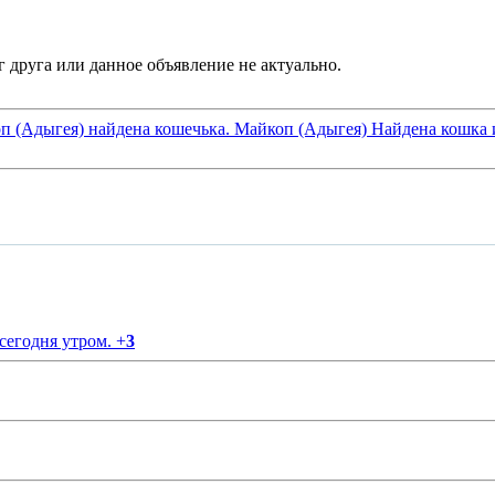
оп (Адыгея) найдена кошечька. Майкоп (Адыгея) Найдена кошка
 сегодня утром.
+
3