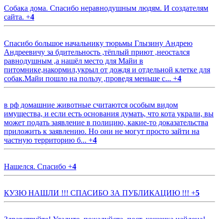
Собака дома. Спасибо неравнодушным людям. И создателям
сайта.
+
4
Спасибо большое начальнику тюрьмы Глызину Андрею
Андреевичу за бдительность ,тёплый приют ,неостался
равнодушным ,а нашёл место для Майи в
питомнике,накормил,укрыл от дождя и отдельной клетке для
собак.Майи пошло на пользу ,проведя меньше с...
+
4
в рф домашние животные считаются особым видом
имущества, и если есть основания думать, что кота украли, вы
может подать заявление в полицию, какие-то доказательства
приложить к заявлению. Но они не могут просто зайти на
частную территорию б...
+
4
Нашелся. Спасибо
+
4
КУЗЮ НАШЛИ !!! СПАСИБО ЗА ПУБЛИКАЦИЮ !!!
+
5