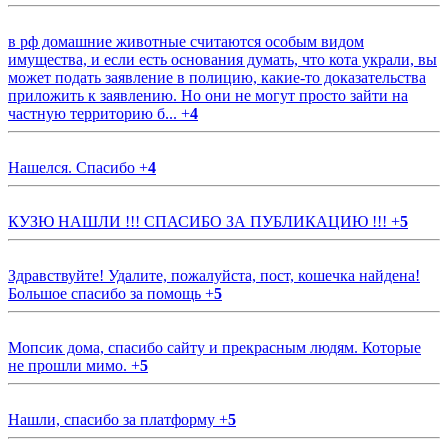
в рф домашние животные считаются особым видом
имущества, и если есть основания думать, что кота украли, вы
может подать заявление в полицию, какие-то доказательства
приложить к заявлению. Но они не могут просто зайти на
частную территорию б...
+
4
Нашелся. Спасибо
+
4
КУЗЮ НАШЛИ !!! СПАСИБО ЗА ПУБЛИКАЦИЮ !!!
+
5
Здравствуйте! Удалите, пожалуйста, пост, кошечка найдена!
Большое спасибо за помощь
+
5
Мопсик дома, спасибо сайту и прекрасным людям. Которые
не прошли мимо.
+
5
Нашли, спасибо за платформу
+
5