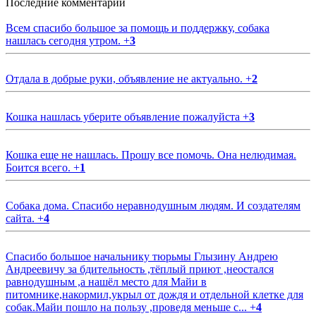
Последние комментарии
Всем спасибо большое за помощь и поддержку, собака
нашлась сегодня утром.
+
3
Отдала в добрые руки, объявление не актуально.
+
2
Кошка нашлась уберите объявление пожалуйста
+
3
Кошка еще не нашлась. Прошу все помочь. Она нелюдимая.
Боится всего.
+
1
Собака дома. Спасибо неравнодушным людям. И создателям
сайта.
+
4
Спасибо большое начальнику тюрьмы Глызину Андрею
Андреевичу за бдительность ,тёплый приют ,неостался
равнодушным ,а нашёл место для Майи в
питомнике,накормил,укрыл от дождя и отдельной клетке для
собак.Майи пошло на пользу ,проведя меньше с...
+
4