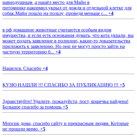
равнодушным ,а нашёл место для Майи в
питомнике,накормил,укрыл от дождя и отдельной клетке для
собак.Майи пошло на пользу ,проведя меньше с...
+
4
в рф домашние животные считаются особым видом
имущества, и если есть основания думать, что кота украли, вы
может подать заявление в полицию, какие-то доказательства
приложить к заявлению. Но они не могут просто зайти на
частную территорию б...
+
4
Нашелся. Спасибо
+
4
КУЗЮ НАШЛИ !!! СПАСИБО ЗА ПУБЛИКАЦИЮ !!!
+
5
Здравствуйте! Удалите, пожалуйста, пост, кошечка найдена!
Большое спасибо за помощь
+
5
Мопсик дома, спасибо сайту и прекрасным людям. Которые
не прошли мимо.
+
5