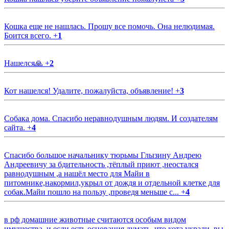
Кошка еще не нашлась. Прошу все помочь. Она нелюдимая.
Боится всего.
+
1
Нашелся🙏
+
2
Кот нашелся! Удалите, пожалуйста, объявление!
+
3
Собака дома. Спасибо неравнодушным людям. И создателям
сайта.
+
4
Спасибо большое начальнику тюрьмы Глызину Андрею
Андреевичу за бдительность ,тёплый приют ,неостался
равнодушным ,а нашёл место для Майи в
питомнике,накормил,укрыл от дождя и отдельной клетке для
собак.Майи пошло на пользу ,проведя меньше с...
+
4
в рф домашние животные считаются особым видом
имущества, и если есть основания думать, что кота украли, вы