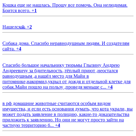
Кошка еще не нашлась. Прошу все помочь. Она нелюдимая.
Боится всего.
+
1
Нашелся🙏
+
2
Собака дома. Спасибо неравнодушным людям. И создателям
сайта.
+
4
Спасибо большое начальнику тюрьмы Глызину Андрею
Андреевичу за бдительность ,тёплый приют ,неостался
равнодушным ,а нашёл место для Майи в
питомнике,накормил,укрыл от дождя и отдельной клетке для
собак.Майи пошло на пользу ,проведя меньше с...
+
4
в рф домашние животные считаются особым видом
имущества, и если есть основания думать, что кота украли, вы
может подать заявление в полицию, какие-то доказательства
приложить к заявлению. Но они не могут просто зайти на
частную территорию б...
+
4