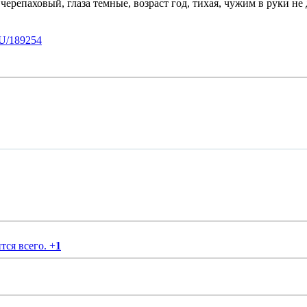
черепаховый, глаза темные, возраст год, тихая, чужим в руки не 
U/189254
тся всего.
+
1