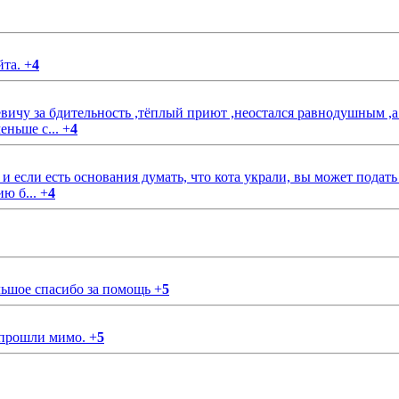
йта.
+
4
чу за бдительность ,тёплый приют ,неостался равнодушным ,а
еньше с...
+
4
если есть основания думать, что кота украли, вы может подать
ию б...
+
4
ольшое спасибо за помощь
+
5
 прошли мимо.
+
5