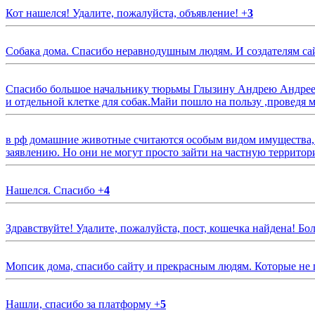
Кот нашелся! Удалите, пожалуйста, объявление!
+
3
Собака дома. Спасибо неравнодушным людям. И создателям са
Спасибо большое начальнику тюрьмы Глызину Андрею Андрееви
и отдельной клетке для собак.Майи пошло на пользу ,проведя м
в рф домашние животные считаются особым видом имущества, и 
заявлению. Но они не могут просто зайти на частную территор
Нашелся. Спасибо
+
4
Здравствуйте! Удалите, пожалуйста, пост, кошечка найдена! Б
Мопсик дома, спасибо сайту и прекрасным людям. Которые не
Нашли, спасибо за платформу
+
5