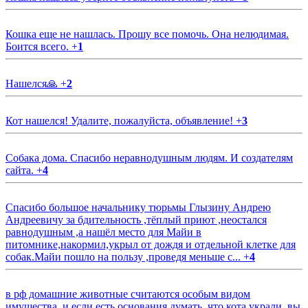
Кошка еще не нашлась. Прошу все помочь. Она нелюдимая.
Боится всего.
+
1
Нашелся🙏
+
2
Кот нашелся! Удалите, пожалуйста, объявление!
+
3
Собака дома. Спасибо неравнодушным людям. И создателям
сайта.
+
4
Спасибо большое начальнику тюрьмы Глызину Андрею
Андреевичу за бдительность ,тёплый приют ,неостался
равнодушным ,а нашёл место для Майи в
питомнике,накормил,укрыл от дождя и отдельной клетке для
собак.Майи пошло на пользу ,проведя меньше с...
+
4
в рф домашние животные считаются особым видом
имущества, и если есть основания думать, что кота украли, вы