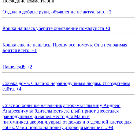
Последние комментарии
Отдала в добрые руки, объявление не актуально.
+
2
Кошка нашлась уберите объявление пожалуйста
+
3
Кошка еще не нашлась. Прошу все помочь. Она нелюдимая.
Боится всего.
+
1
Нашелся🙏
+
2
Собака дома. Спасибо неравнодушным людям. И создателям
сайта.
+
4
Спасибо большое начальнику тюрьмы Глызину Андрею
Андреевичу за бдительность ,тёплый приют ,неостался
равнодушным ,а нашёл место для Майи в
питомнике,накормил,укрыл от дождя и отдельной клетке для
собак.Майи пошло на пользу ,проведя меньше с...
+
4