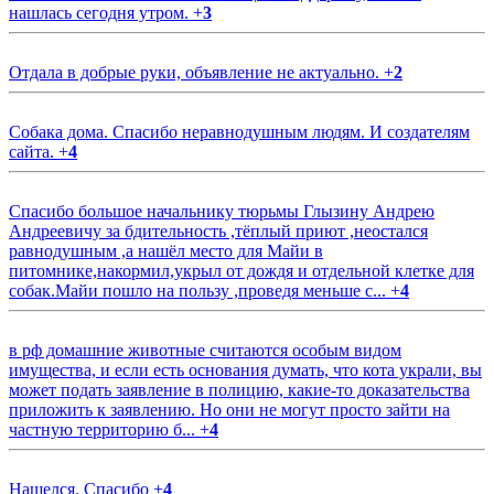
нашлась сегодня утром.
+
3
Отдала в добрые руки, объявление не актуально.
+
2
Собака дома. Спасибо неравнодушным людям. И создателям
сайта.
+
4
Спасибо большое начальнику тюрьмы Глызину Андрею
Андреевичу за бдительность ,тёплый приют ,неостался
равнодушным ,а нашёл место для Майи в
питомнике,накормил,укрыл от дождя и отдельной клетке для
собак.Майи пошло на пользу ,проведя меньше с...
+
4
в рф домашние животные считаются особым видом
имущества, и если есть основания думать, что кота украли, вы
может подать заявление в полицию, какие-то доказательства
приложить к заявлению. Но они не могут просто зайти на
частную территорию б...
+
4
Нашелся. Спасибо
+
4