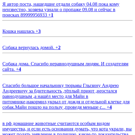
Я автор поста, нашедшие отдали собаку 04.08 пока кому
неизвестно, хозяева узнали о пропаже 09.08 и сейчас в
поисках 89999956933
+
1
Кошка нашлась
+
3
Собака вернулась домой.
+
2
Собака дома. Спасибо неравнодушным людям. И создателям
сайта.
+
4
Спасибо большое начальнику тюрьмы Глызину Андрею
Андреевичу за бдительность ,тёплый приют ,неостался
равнодушным ,а нашёл место для Майи в
питомнике,накормил,укрыл от дождя и отдельной клетке для
собак.Майи пошло на пользу ,проведя меньше с...
+
4
в рф домашние животные считаются особым видом
имущества, и если есть основания думать, что кота украли, вы
может подать заявление в полицию, какие-то доказательства