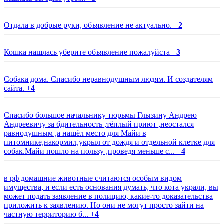
Отдала в добрые руки, объявление не актуально.
+
2
Кошка нашлась уберите объявление пожалуйста
+
3
Собака дома. Спасибо неравнодушным людям. И создателям
сайта.
+
4
Спасибо большое начальнику тюрьмы Глызину Андрею
Андреевичу за бдительность ,тёплый приют ,неостался
равнодушным ,а нашёл место для Майи в
питомнике,накормил,укрыл от дождя и отдельной клетке для
собак.Майи пошло на пользу ,проведя меньше с...
+
4
в рф домашние животные считаются особым видом
имущества, и если есть основания думать, что кота украли, вы
может подать заявление в полицию, какие-то доказательства
приложить к заявлению. Но они не могут просто зайти на
частную территорию б...
+
4