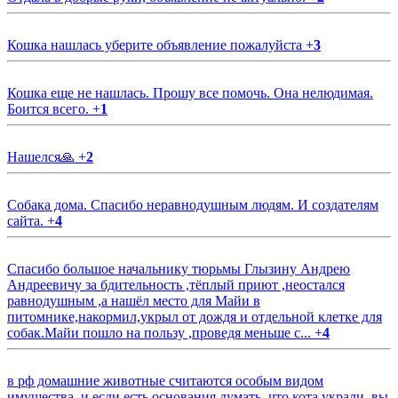
Кошка нашлась уберите объявление пожалуйста
+
3
Кошка еще не нашлась. Прошу все помочь. Она нелюдимая.
Боится всего.
+
1
Нашелся🙏
+
2
Собака дома. Спасибо неравнодушным людям. И создателям
сайта.
+
4
Спасибо большое начальнику тюрьмы Глызину Андрею
Андреевичу за бдительность ,тёплый приют ,неостался
равнодушным ,а нашёл место для Майи в
питомнике,накормил,укрыл от дождя и отдельной клетке для
собак.Майи пошло на пользу ,проведя меньше с...
+
4
в рф домашние животные считаются особым видом
имущества, и если есть основания думать, что кота украли, вы