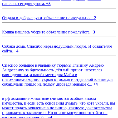
нашлась сегодня утром.
+
3
Отдала в добрые руки, объявление не актуально.
+
2
Кошка нашлась уберите объявление пожалуйста
+
3
Собака дома. Спасибо неравнодушным людям. И создателям
сайта.
+
4
Спасибо большое начальнику тюрьмы Глызину Андрею
Андреевичу за бдительность ,тёплый приют ,неостался
равнодушным ,а нашёл место для Майи в
питомнике,накормил,укрыл от дождя и отдельной клетке для
собак.Майи пошло на пользу ,проведя меньше с...
+
4
в рф домашние животные считаются особым видом
имущества, и если есть основания думать, что кота украли, вы
может подать заявление в полицию, какие-то доказательства
приложить к заявлению. Но они не могут просто зайти на
частную территорию б...
+
4