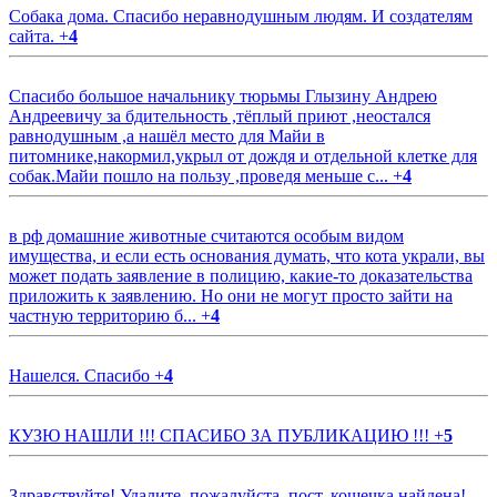
Собака дома. Спасибо неравнодушным людям. И создателям
сайта.
+
4
Спасибо большое начальнику тюрьмы Глызину Андрею
Андреевичу за бдительность ,тёплый приют ,неостался
равнодушным ,а нашёл место для Майи в
питомнике,накормил,укрыл от дождя и отдельной клетке для
собак.Майи пошло на пользу ,проведя меньше с...
+
4
в рф домашние животные считаются особым видом
имущества, и если есть основания думать, что кота украли, вы
может подать заявление в полицию, какие-то доказательства
приложить к заявлению. Но они не могут просто зайти на
частную территорию б...
+
4
Нашелся. Спасибо
+
4
КУЗЮ НАШЛИ !!! СПАСИБО ЗА ПУБЛИКАЦИЮ !!!
+
5
Здравствуйте! Удалите, пожалуйста, пост, кошечка найдена!