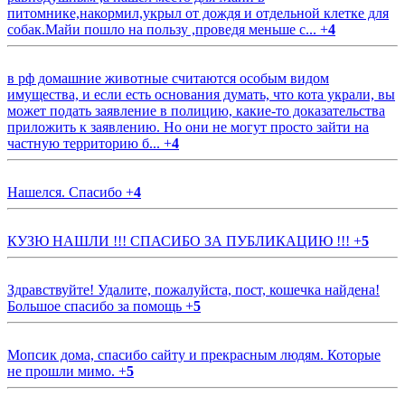
питомнике,накормил,укрыл от дождя и отдельной клетке для
собак.Майи пошло на пользу ,проведя меньше с...
+
4
в рф домашние животные считаются особым видом
имущества, и если есть основания думать, что кота украли, вы
может подать заявление в полицию, какие-то доказательства
приложить к заявлению. Но они не могут просто зайти на
частную территорию б...
+
4
Нашелся. Спасибо
+
4
КУЗЮ НАШЛИ !!! СПАСИБО ЗА ПУБЛИКАЦИЮ !!!
+
5
Здравствуйте! Удалите, пожалуйста, пост, кошечка найдена!
Большое спасибо за помощь
+
5
Мопсик дома, спасибо сайту и прекрасным людям. Которые
не прошли мимо.
+
5