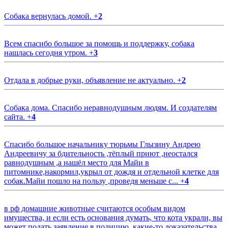
Собака вернулась домой.
+
2
Всем спасибо большое за помощь и поддержку, собака
нашлась сегодня утром.
+
3
Отдала в добрые руки, объявление не актуально.
+
2
Собака дома. Спасибо неравнодушным людям. И создателям
сайта.
+
4
Спасибо большое начальнику тюрьмы Глызину Андрею
Андреевичу за бдительность ,тёплый приют ,неостался
равнодушным ,а нашёл место для Майи в
питомнике,накормил,укрыл от дождя и отдельной клетке для
собак.Майи пошло на пользу ,проведя меньше с...
+
4
в рф домашние животные считаются особым видом
имущества, и если есть основания думать, что кота украли, вы
может подать заявление в полицию, какие-то доказательства