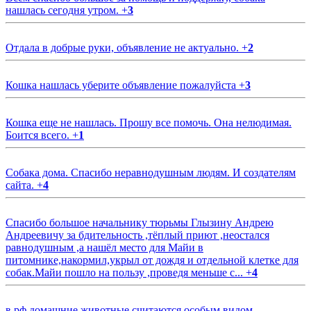
нашлась сегодня утром.
+
3
Отдала в добрые руки, объявление не актуально.
+
2
Кошка нашлась уберите объявление пожалуйста
+
3
Кошка еще не нашлась. Прошу все помочь. Она нелюдимая.
Боится всего.
+
1
Собака дома. Спасибо неравнодушным людям. И создателям
сайта.
+
4
Спасибо большое начальнику тюрьмы Глызину Андрею
Андреевичу за бдительность ,тёплый приют ,неостался
равнодушным ,а нашёл место для Майи в
питомнике,накормил,укрыл от дождя и отдельной клетке для
собак.Майи пошло на пользу ,проведя меньше с...
+
4
в рф домашние животные считаются особым видом