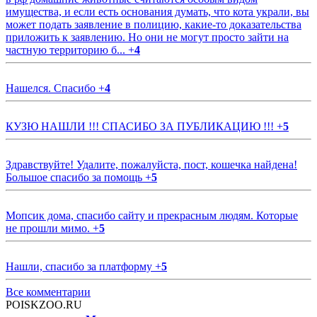
имущества, и если есть основания думать, что кота украли, вы
может подать заявление в полицию, какие-то доказательства
приложить к заявлению. Но они не могут просто зайти на
частную территорию б...
+
4
Нашелся. Спасибо
+
4
КУЗЮ НАШЛИ !!! СПАСИБО ЗА ПУБЛИКАЦИЮ !!!
+
5
Здравствуйте! Удалите, пожалуйста, пост, кошечка найдена!
Большое спасибо за помощь
+
5
Мопсик дома, спасибо сайту и прекрасным людям. Которые
не прошли мимо.
+
5
Нашли, спасибо за платформу
+
5
Все комментарии
POISKZOO.RU